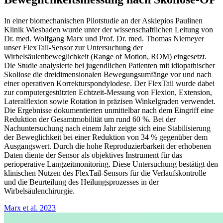
In einer biomechanischen Pilotstudie an der Asklepios Paulinen
Klinik Wiesbaden wurde unter der wissenschaftlichen Leitung von
Dr. med. Wolfgang Marx und Prof. Dr. med. Thomas Niemeyer
unser FlexTail-Sensor zur Untersuchung der
Wirbelsäulenbeweglichkeit (Range of Motion, ROM) eingesetzt.
Die Studie analysierte bei jugendlichen Patienten mit idiopathischer
Skoliose die dreidimensionalen Bewegungsumfänge vor und nach
einer operativen Korrekturspondylodese. Der FlexTail wurde dabei
zur computergestützten Echtzeit-Messung von Flexion, Extension,
Lateralflexion sowie Rotation in präzisen Winkelgraden verwendet.
Die Ergebnisse dokumentierten unmittelbar nach dem Eingriff eine
Reduktion der Gesamtmobilität um rund 60 %. Bei der
Nachuntersuchung nach einem Jahr zeigte sich eine Stabilisierung
der Beweglichkeit bei einer Reduktion von 34 % gegenüber dem
Ausgangswert. Durch die hohe Reproduzierbarkeit der erhobenen
Daten diente der Sensor als objektives Instrument für das
perioperative Langzeitmonitoring. Diese Untersuchung bestätigt den
klinischen Nutzen des FlexTail-Sensors für die Verlaufskontrolle
und die Beurteilung des Heilungsprozesses in der
Wirbelsäulenchirurgie.
Marx et al. 2023