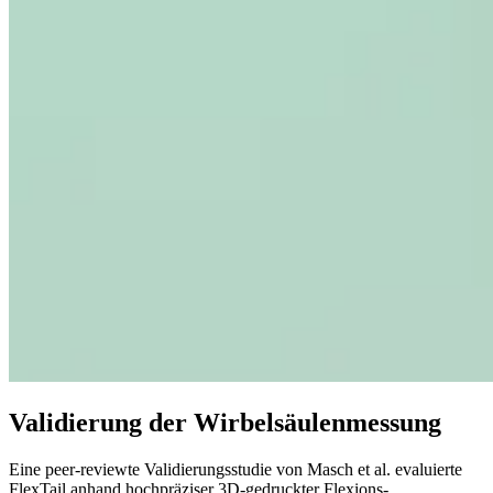
Validierung der Wirbelsäulenmessung
Eine peer-reviewte Validierungsstudie von Masch et al. evaluierte
FlexTail anhand hochpräziser 3D-gedruckter Flexions-,