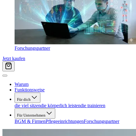
Forschungspartner
Jetzt kaufen
Warum
Funktionsweise
Für dich
die viel sitzen
die körperlich leisten
die trainieren
Für Unternehmen
BGM & Firmen
Pflegeeinrichtungen
Forschungspartner